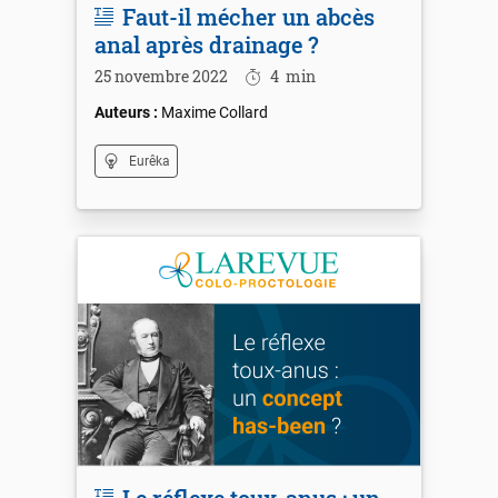
Faut-il mécher un abcès
anal après drainage ?
25 novembre 2022
4
min
Maxime Collard
Eurêka
Le réflexe toux-anus : un