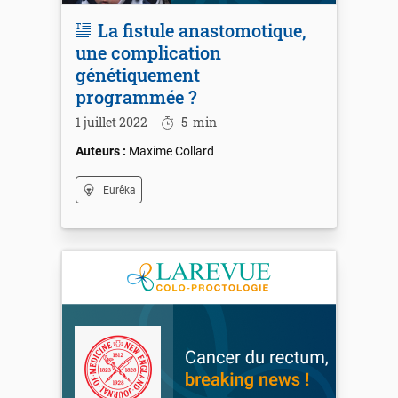
La fistule anastomotique,
une complication
génétiquement
programmée ?
1 juillet 2022
5
min
Maxime Collard
Eurêka