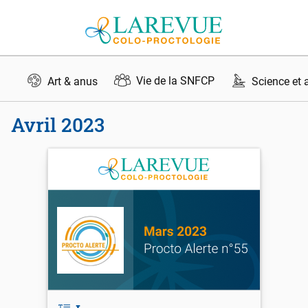
Aller au contenu
Vie de la SNFCP
Art & anus
Science et 
avril 2023