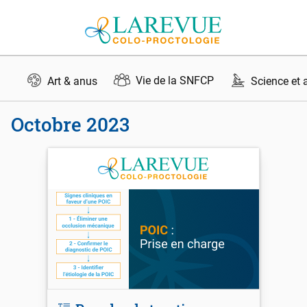
Aller au contenu
Vie de la SNFCP
Art & anus
Science et 
octobre 2023