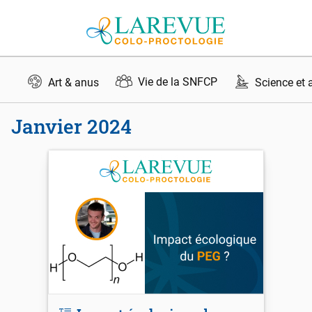
Aller au contenu
Vie de la SNFCP
Art & anus
Science et 
janvier 2024