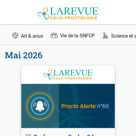
Aller au contenu
Vie de la SNFCP
Art & anus
Science et 
mai 2026