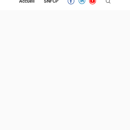
Accueil
SNFCP
Facebook
Linkedin
Youtube
Partenaires