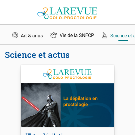
Aller au contenu
Vie de la SNFCP
Art & anus
Science et 
Science et actus