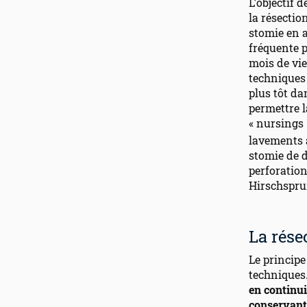
L’objectif 
la résectio
stomie en a
fréquente p
mois de vi
techniques 
plus tôt da
permettre l
« nursings 
lavements a
stomie de d
perforation
Hirschspru
La rés
Le principe
techniques
en continui
conservant 