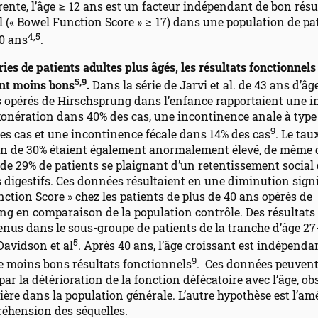
ente, l’âge ≥ 12 ans est un facteur indépendant de bon résu
 (« Bowel Function Score » ≥ 17) dans une population de pa
4,5
0 ans
.
ries de patients adultes plus âgés, les résultats fonctionnels
5,9
nt moins bons
.
Dans la série de Jarvi et al. de 43 ans d’â
s opérés de Hirschsprung dans l’enfance rapportaient une i
exonération dans 40% des cas, une incontinence anale à type
9
es cas et une incontinence fécale dans 14% des cas
. Le tau
on de 30% étaient également anormalement élevé, de même 
de 29% de patients se plaignant d’un retentissement social
digestifs. Ces données résultaient en une diminution signi
ction Score » chez les patients de plus de 40 ans opérés de
g en comparaison de la population contrôle. Des résultats 
enus dans le sous-groupe de patients de la tranche d’âge 27
5
 Davidson et al
. Après 40 ans, l’âge croissant est indépen
9
e moins bons résultats fonctionnels
. Ces données peuvent
par la détérioration de la fonction défécatoire avec l’âge, ob
re dans la population générale. L’autre hypothèse est l’am
réhension des séquelles.