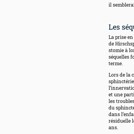
il semblera
Les sé
La prise en
de Hirschs
stomie à lo
séquelles f
terme.
Lors de la 
sphinctérie
l’innervati
et une part
les trouble
du sphincte
dans l’enf
résiduelle 
ans.