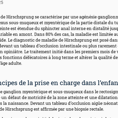
25
 de Hirschsprung se caractérise par une agénésie ganglionn
exus sous-muqueux et myentérique de la partie distale du tu
einte est étendue du sphincter anal interne en distalité jus
riable en amont. Dans 80% des cas, la maladie est limitée a
de. Le diagnostic de maladie de Hirschsprung est posé dans
devant un tableau d’occlusion intestinale ou plus rarement
n opiniâtre. Le traitement initié dans les premiers mois de 
s fonctions défécatoires à long terme et altérer la qualité de
’âge adulte.
incipes de la prise en charge dans l’enfa
de ganglion myentérique et sous-muqueux dans le rectosig
un défaut de motricité de la zone atteinte et une dilatatio
s la naissance. Devant un tableau d’occlusion aigüe néonat
de Hirschsprung est affirmée par une biopsie rectale.