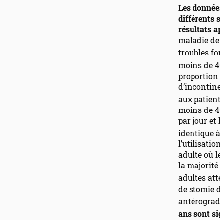
Les données
différents 
résultats a
maladie de 
troubles fo
moins de 4
proportion 
d’incontine
aux patien
moins de 40
par jour et 
identique à
l’utilisati
adulte où l
la majorité
adultes att
de stomie d
antérograd
ans sont si