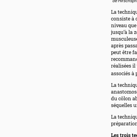
de Hirschspru
La techniqu
consiste à
niveau que 
jusqu’à la 
musculeuse 
après passa
peut être f
recommandé
réalisées i
associés à 
La techniqu
anastomose
du côlon ab
séquelles u
La techniq
préparation
Les trois t