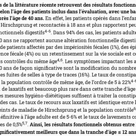
 de la littérature récente retrouvent des résultats fonctionn
selon l’âge des patients inclus dans l’évaluation, avec une b
près l’âge de 40 ans.
En effet, les patients opérés dans l’enf
Hirschsprung et recontactés à 18 ans et plus rapportent pe
4-6
nctionnels digestifs
. Dans 94% des cas, les patients adult
0 ans ne rapportent aucune altération fonctionnelle digest
de patients affectés par des impériosités fécales (1%), des é
nce fécale (4%) ou un retentissement sur la vie sociale est
4,6
ts contrôles du même âge
. Les symptômes impactant les 
 ans de façon significative sont la modification du nombre
les fuites de selles à type de traces (16%). Le taux de constip
4-
 la population contrôle de même âge, de l’ordre de 5 à 22%
on de laxatifs est beaucoup plus rare dans cette tranche d’âge 
es mesures hygiéno-diététiques suffisent à traiter la consti
 des cas. Le taux de recours aux laxatifs est identique entre 
6
eints de maladie de Hirschsprung et la population contrôle
éfinitive à l’âge adulte est de 5-6% et le taux de lavements c
5,7
es de 0,5%
.
Ainsi, les résultats fonctionnels obtenus entre 
gnificativement meilleurs que dans la tranche d’âge ≤ 12 an