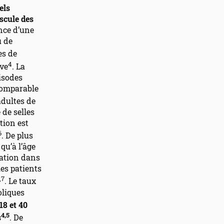
els
ascule des
ance d’une
u de
es de
4
ive
. La
pisodes
 comparable
adultes de
 de selles
ation est
6
. De plus
qu’à l’âge
pation dans
les patients
,7
. Le taux
oliques
18 et 40
4,5
s
. De