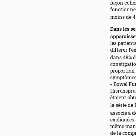
façon cohér
fonctionnel
moins de 4
Dans les sé
apparaisse
les patient
différer l’
dans 48% d
constipati
proportion 
symptômes 
« Bowel Fun
Hisrchsprun
étaient obt
la série de
associé à d
expliquées 
même maniè
de la comp