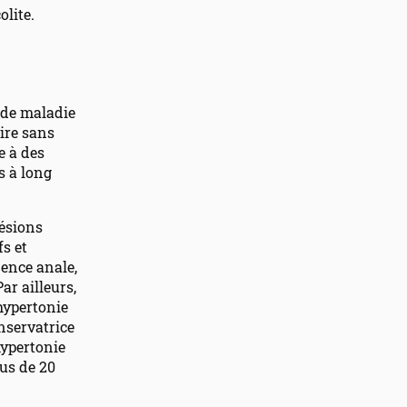
olite.
 de maladie
ire sans
e à des
s à long
lésions
fs et
nence anale,
ar ailleurs,
hypertonie
nservatrice
hypertonie
lus de 20