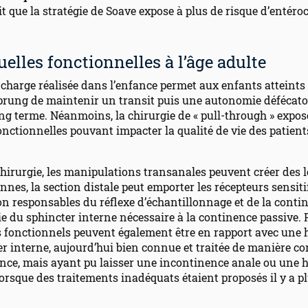
it que la stratégie de Soave expose à plus de risque d’entéroc
quelles fonctionnelles à l’âge adulte
 charge réalisée dans l’enfance permet aux enfants atteints
prung de maintenir un transit puis une autonomie défécato
ng terme. Néanmoins, la chirurgie de « pull-through » expos
onctionnelles pouvant impacter la qualité de vie des patient
chirurgie, les manipulations transanales peuvent créer des 
nnes, la section distale peut emporter les récepteurs sensiti
on responsables du réflexe d’échantillonnage et de la conti
ie du sphincter interne nécessaire à la continence passive. P
s fonctionnels peuvent également être en rapport avec une 
r interne, aujourd’hui bien connue et traitée de manière co
ance, mais ayant pu laisser une incontinence anale ou une 
lorsque des traitements inadéquats étaient proposés il y a p