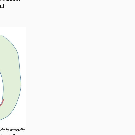
ll-
 de la maladie