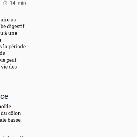
14
min
aire au
be digestif.
qu’à une
u
 la période
 de
vie peut
 vie des
nce
moïde
n du côlon
ale basse,