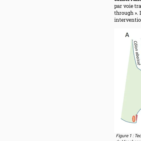
par voie tr
through ». 
interventio
Figure 1 : Te