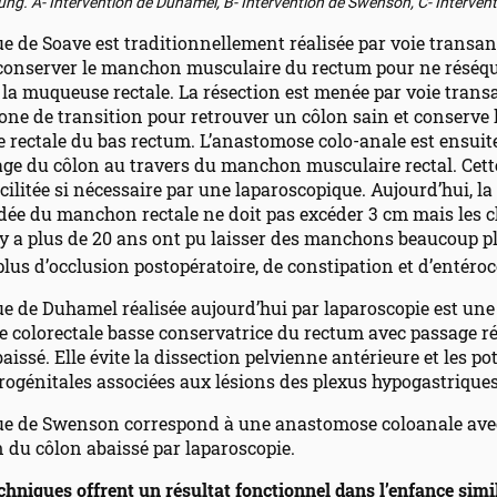
ng. A- Intervention de Duhamel, B- Intervention de Swenson, C- Interven
e de Soave est traditionnellement réalisée par voie transan
 conserver le manchon musculaire du rectum pour ne réséqu
la muqueuse rectale. La résection est menée par voie trans
zone de transition pour retrouver un côlon sain et conserve 
rectale du bas rectum. L’anastomose colo-anale est ensuite
ge du côlon au travers du manchon musculaire rectal. Cette
acilitée si nécessaire par une laparoscopique. Aujourd’hui, la
e du manchon rectale ne doit pas excéder 3 cm mais les c
l y a plus de 20 ans ont pu laisser des manchons beaucoup p
plus d’occlusion postopératoire, de constipation et d’entéroc
e de Duhamel réalisée aujourd’hui par laparoscopie est une
 colorectale basse conservatrice du rectum avec passage ré
aissé. Elle évite la dissection pelvienne antérieure et les po
rogénitales associées aux lésions des plexus hypogastriques
ue de Swenson correspond à une anastomose coloanale ave
 du côlon abaissé par laparoscopie.
echniques offrent un résultat fonctionnel dans l’enfance simi