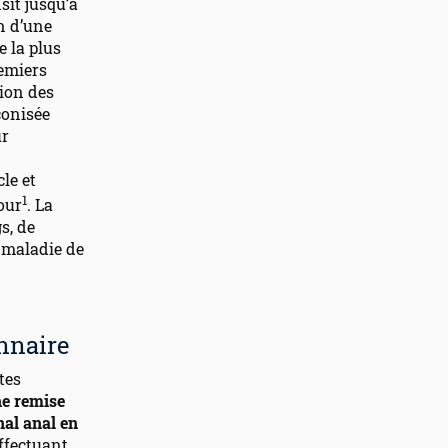
sit jusqu’à
on d’une
e la plus
remiers
ion des
conisée
ur
le et
1
our
. La
s, de
a maladie de
nnaire
tes
ne remise
nal anal en
effectuant