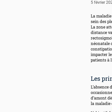
5 février 20
La maladie
sein des pl
La zone att
distance va
rectosigmoï
néonatale 
constipatio
impacter le
patients à l
Les pr
L’absence 
occasionne 
d’amont dè
la maladie 