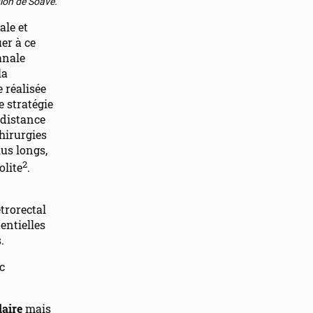
tion de Soave.
ale et
er à ce
anale
la
 réalisée
 stratégie
 distance
hirurgies
lus longs,
2
olite
.
trorectal
tentielles
.
c
laire
mais