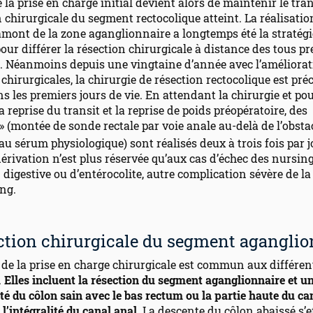
de la prise en charge initial devient alors de maintenir le tran
n chirurgicale du segment rectocolique atteint. La réalisati
mont de la zone aganglionnaire a longtemps été la stratégi
our différer la résection chirurgicale à distance des tous p
e. Néanmoins depuis une vingtaine d’année avec l’améliorat
chirurgicales, la chirurgie de résection rectocolique est pré
ns les premiers jours de vie. En attendant la chirurgie et po
a reprise du transit et la reprise de poids préopératoire, des
» (montée de sonde rectale par voie anale au-delà de l’obstac
u sérum physiologique) sont réalisés deux à trois fois par j
érivation n’est plus réservée qu’aux cas d’échec des nursing
 digestive ou d’entérocolite, autre complication sévère de l
ng.
ection chirurgicale du segment aganglio
 de la prise en charge chirurgicale est commun aux différen
.
Elles incluent la résection du segment aganglionnaire et u
té du côlon sain avec le bas rectum ou la partie haute du ca
l’intégralité du canal anal
. La descente du côlon abaissé s’