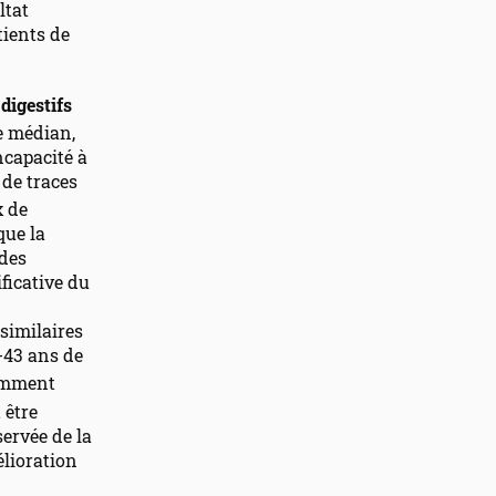
ltat
tients de
 digestifs
ge médian,
ncapacité à
 de traces
x de
que la
 des
ficative du
similaires
-43 ans de
damment
 être
servée de la
élioration