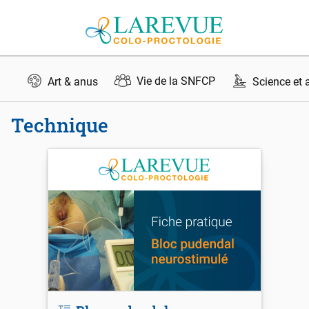
Aller au contenu
Vie de la SNFCP
Art & anus
Science et 
Technique