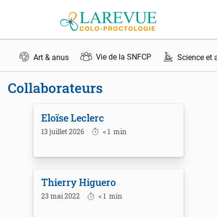
Aller au contenu
Vie de la SNFCP
Art & anus
Science et 
Collaborateurs
Eloïse Leclerc
13 juillet 2026
< 1
min
Thierry Higuero
23 mai 2022
< 1
min