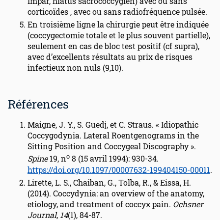
Impar, hiatus sacrococcygien) avec ou sans
corticoïdes , avec ou sans radiofréquence pulsée.
En troisième ligne la chirurgie peut être indiquée
(coccygectomie totale et le plus souvent partielle),
seulement en cas de bloc test positif (cf supra),
avec d’excellents résultats au prix de risques
infectieux non nuls (9,10).
Références
Maigne, J. Y., S. Guedj, et C. Straus. « Idiopathic
Coccygodynia. Lateral Roentgenograms in the
Sitting Position and Coccygeal Discography ».
o
Spine
19, n
8 (15 avril 1994): 930-34.
https://doi.org/10.1097/00007632-199404150-00011
.
Lirette, L. S., Chaiban, G., Tolba, R., & Eissa, H.
(2014). Coccydynia: an overview of the anatomy,
etiology, and treatment of coccyx pain.
Ochsner
Journal
,
14
(1), 84-87.