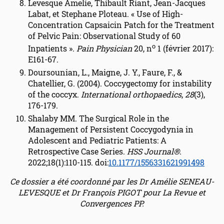
Levesque Amelie, Thibault Riant, Jean-Jacques
Labat, et Stephane Ploteau. « Use of High-
Concentration Capsaicin Patch for the Treatment
of Pelvic Pain: Observational Study of 60
o
Inpatients ».
Pain Physician
20, n
1 (février 2017):
E161-67.
Doursounian, L., Maigne, J. Y., Faure, F., &
Chatellier, G. (2004). Coccygectomy for instability
of the coccyx.
International orthopaedics
,
28
(3),
176-179.
Shalaby MM. The Surgical Role in the
Management of Persistent Coccygodynia in
Adolescent and Pediatric Patients: A
Retrospective Case Series.
HSS Journal®
.
2022;18(1):110-115. doi:
10.1177/1556331621991498
Ce dossier a été coordonné par les Dr Amélie SENEAU-
LEVESQUE et Dr François PIGOT pour La Revue et
Convergences PP.