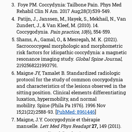
Foye PM. Coccydynia: Tailbone Pain. Phys Med
Rehabil Clin N Am. 2017 Aug;28(3):539-549.
Patijn, J., Janssen, M., Hayek, S., Mekhail, N., Van
Zundert, J., & Van Kleef, M. (2010). 14.
Coccygodynia.
Pain practice
,
10
(6), 554-559.
Shams, A., Gamal, O., & Mesregah, M. K. (2021).
Sacrococcygeal morphologic and morphometric
risk factors for idiopathic coccydynia: a magnetic
resonance imaging study.
Global Spine Journal
,
2192568221993791.
Maigne JY, Tamalet B. Standardized radiologic
protocol for the study of common coccygodynia
and characteristics of the lesions observed in the
sitting position. Clinical elements differentiating
luxation, hypermobility, and normal
mobility. Spine (Phila Pa 1976). 1996 Nov
15;21(22):2588-93. [
PubMed: 8961446
]
Maigne, J.Y. Coccygodynie et thérapie
manuelle.
Lett Med Phys Readapt
27,
149 (2011).