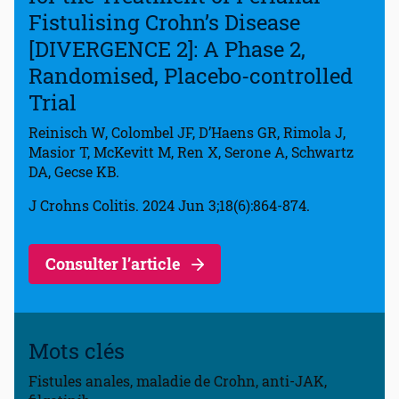
Fistulising Crohn’s Disease
[DIVERGENCE 2]: A Phase 2,
Randomised, Placebo-controlled
Trial
Reinisch W, Colombel JF, D’Haens GR, Rimola J,
Masior T, McKevitt M, Ren X, Serone A, Schwartz
DA, Gecse KB.
J Crohns Colitis. 2024 Jun 3;18(6):864-874.
Consulter l’article
Mots clés
Fistules anales, maladie de Crohn, anti-JAK,