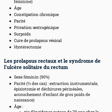
féminine)
Âge
Constipation chronique
Parité
Privation œstrogénique
Surpoids
Cure de prolapsus vésical
Hystérectomie
Les prolapsus rectaux et le syndrome de
l’ulcère solitaire du rectum
Sexe féminin (90%)
Parité (⅔ des cas) : extraction instrumentale,
épisiotomie et déchirures périnéales,
accouchement d’enfant de gros poids de
naissance)
Âge :
pic d’incidence autour de 70 ans chez la