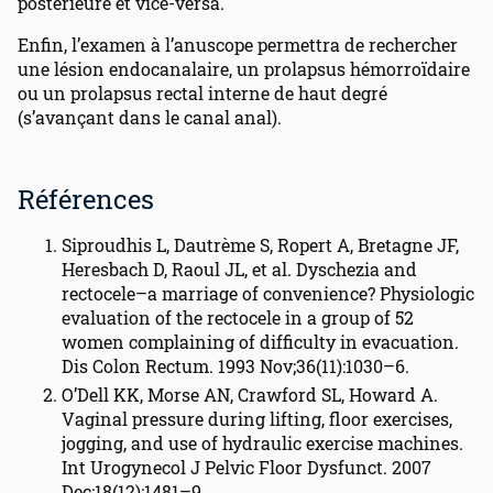
postérieure et vice-versa.
Enfin, l’examen à l’anuscope permettra de rechercher
une lésion endocanalaire, un prolapsus hémorroïdaire
ou un prolapsus rectal interne de haut degré
(s’avançant dans le canal anal).
Références
Siproudhis L, Dautrème S, Ropert A, Bretagne JF,
Heresbach D, Raoul JL, et al. Dyschezia and
rectocele–a marriage of convenience? Physiologic
evaluation of the rectocele in a group of 52
women complaining of difficulty in evacuation.
Dis Colon Rectum. 1993 Nov;36(11):1030–6.
O’Dell KK, Morse AN, Crawford SL, Howard A.
Vaginal pressure during lifting, floor exercises,
jogging, and use of hydraulic exercise machines.
Int Urogynecol J Pelvic Floor Dysfunct. 2007
Dec;18(12):1481–9.