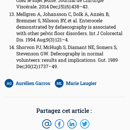
chez le sujet jeune. Journal de Chirurgie
Viscérale. 2014 Dec;151(6):438–43.
Mellgren A, Johansson C, Dolk A, Anzén B,
Bremmer S, Nilsson BY, et al. Enterocele
demonstrated by defaecography is associated
with other pelvic floor disorders. Int J Colorectal
Dis. 1994 Aug;9(3):121–4.
Shorvon PJ, McHugh S, Diamant NE, Somers S,
Stevenson GW. Defecography in normal
volunteers: results and implications. Gut. 1989
Dec;30(12):1737–49.
Aurélien Garros
Marie Laugier
AG
ML