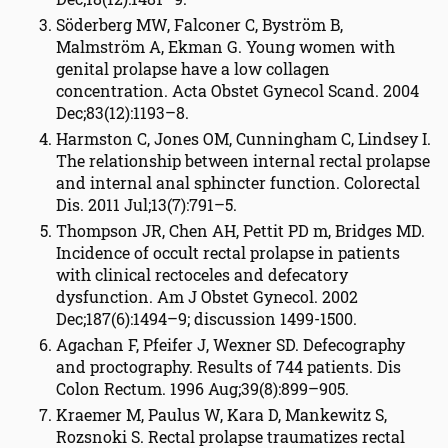
Söderberg MW, Falconer C, Byström B,
Malmström A, Ekman G. Young women with
genital prolapse have a low collagen
concentration. Acta Obstet Gynecol Scand. 2004
Dec;83(12):1193–8.
Harmston C, Jones OM, Cunningham C, Lindsey I.
The relationship between internal rectal prolapse
and internal anal sphincter function. Colorectal
Dis. 2011 Jul;13(7):791–5.
Thompson JR, Chen AH, Pettit PD m, Bridges MD.
Incidence of occult rectal prolapse in patients
with clinical rectoceles and defecatory
dysfunction. Am J Obstet Gynecol. 2002
Dec;187(6):1494–9; discussion 1499-1500.
Agachan F, Pfeifer J, Wexner SD. Defecography
and proctography. Results of 744 patients. Dis
Colon Rectum. 1996 Aug;39(8):899–905.
Kraemer M, Paulus W, Kara D, Mankewitz S,
Rozsnoki S. Rectal prolapse traumatizes rectal