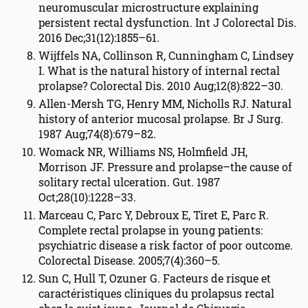
neuromuscular microstructure explaining
persistent rectal dysfunction. Int J Colorectal Dis.
2016 Dec;31(12):1855–61.
Wijffels NA, Collinson R, Cunningham C, Lindsey
I. What is the natural history of internal rectal
prolapse? Colorectal Dis. 2010 Aug;12(8):822–30.
Allen-Mersh TG, Henry MM, Nicholls RJ. Natural
history of anterior mucosal prolapse. Br J Surg.
1987 Aug;74(8):679–82.
Womack NR, Williams NS, Holmfield JH,
Morrison JF. Pressure and prolapse–the cause of
solitary rectal ulceration. Gut. 1987
Oct;28(10):1228–33.
Marceau C, Parc Y, Debroux E, Tiret E, Parc R.
Complete rectal prolapse in young patients:
psychiatric disease a risk factor of poor outcome.
Colorectal Disease. 2005;7(4):360–5.
Sun C, Hull T, Ozuner G. Facteurs de risque et
caractéristiques cliniques du prolapsus rectal