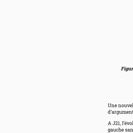
Figur
Une nouvel
d’argument
A J21, l’év
gauche san