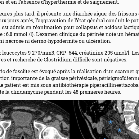
on et en l’absence d’hyperthermie et de saignement.
ures plus tard, il présente une diarrhée aigue, des frissons 
ux jours après, l’aggravation de l’état général conduit le pa
l est admis en réanimation pour collapsus et acidose lactiq
ate : 6,8 mmol /l). L’examen clinique du périnée note un hém
 ni nécrose ni dermo-hypodermite ou ulcération.
 : leucocytes 9 270/mm3, CRP 644, créatinine 205 umol/l. Le
es et recherche de Clostridium difficile sont négatives.
ic de fasciite est évoqué après la réalisation d’un scanner q
ation importante de la graisse périvésicale, périsigmoïdienne
Le patient est mis sous antibiothérapie piperacillineettazob
de la clindamycine pendant les 48 premières heures.