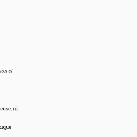
ion et
euse, ni
mique