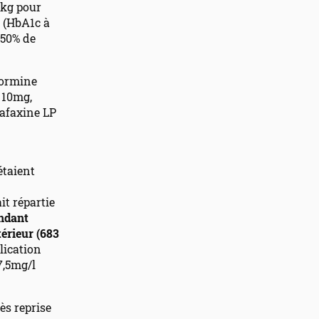
0kg pour
é (HbA1c à
-50% de
formine
 10mg,
lafaxine LP
étaient
it répartie
endant
érieur (683
lication
7,5mg/l
ès reprise