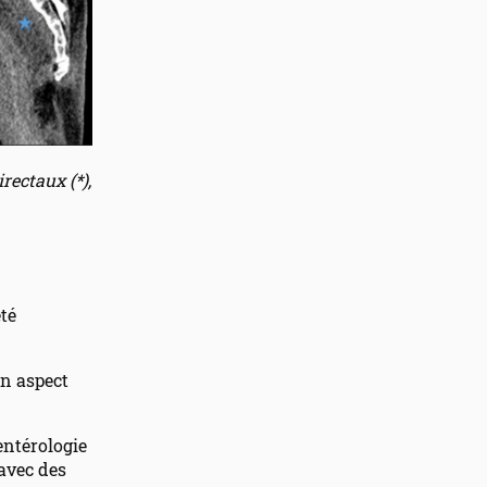
rectaux (*),
été
un aspect
-entérologie
 avec des