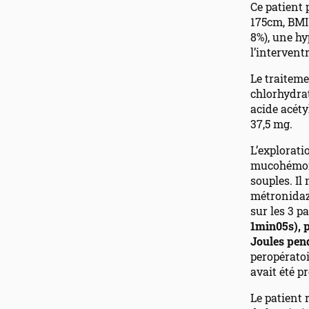
Ce patient
175cm, BMI=
8%), une hy
l’intervent
Le traiteme
chlorhydrat
acide acéty
37,5 mg.
L’explorati
mucohémorro
souples. Il
métronidazo
sur les 3 p
1min05s), p
Joules pen
peropératoi
avait été p
Le patient 