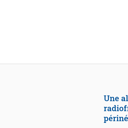
Aller au contenu
Une alerte par Maroua Ben Khelifa :
radiof
périné