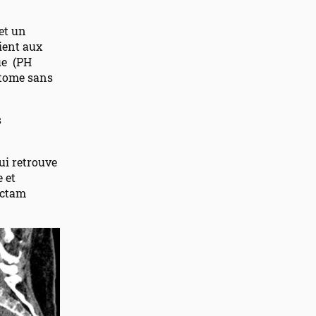
et un
tient aux
ue (PH
atome sans
s
ui retrouve
 et
actam