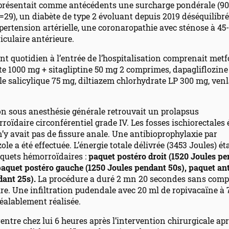
 présentait comme antécédents une surcharge pondérale (9
29), un diabète de type 2 évoluant depuis 2019 déséquilibr
pertension artérielle, une coronaropathie avec sténose à 45
riculaire antérieure.
nt quotidien à l’entrée de l’hospitalisation comprenait met
e 1000 mg + sitagliptine 50 mg 2 comprimes, dapagliflozine
le salicylique 75 mg, diltiazem chlorhydrate LP 300 mg, ven
on sous anesthésie générale retrouvait un prolapsus
ïdaire circonférentiel grade IV. Les fosses ischiorectales 
 n’y avait pas de fissure anale. Une antibioprophylaxie par
le a été effectuée. L’énergie totale délivrée (3453 Joules) éta
aquets hémorroïdaires :
paquet postéro droit (1520 Joules p
aquet postéro gauche (1250 Joules pendant 50s), paquet ant
dant 25s).
La procédure a duré 2 mn 20 secondes sans comp
re. Une infiltration pudendale avec 20 ml de ropivacaïne à 
réalablement réalisée.
rentre chez lui 6 heures après l’intervention chirurgicale apr