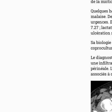
de la micti
Quelques he
malaise. De
urgences. I
7.27 ; lact
ulcération
Sa biologie
coprocultur
Le diagnost
une infiltr
périnéale. 
associés à 