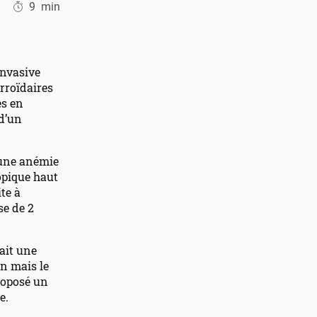
9
min
invasive
rroïdaires
es en
 d’un
 une anémie
opique haut
ite à
se de 2
ait une
an mais le
proposé un
e.