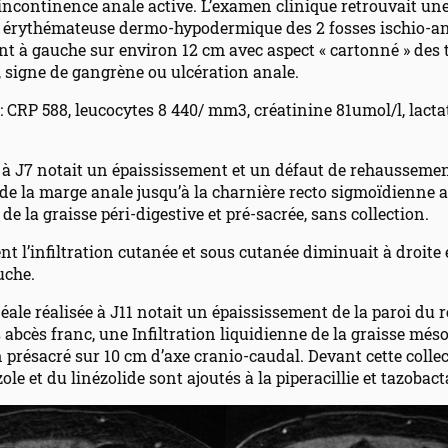
incontinence anale active. L’examen clinique retrouvait un
on érythémateuse dermo-hypodermique des 2 fosses ischio-a
 à gauche sur environ 12 cm avec aspect « cartonné » des t
, signe de gangrène ou ulcération anale.
 : CRP 588, leucocytes 8 440/ mm3, créatinine 81umol/l, lacta
 à J7 notait un épaississement et un défaut de rehaussemen
de la marge anale jusqu’à la charnière recto sigmoïdienne 
 de la graisse péri-digestive et pré-sacrée, sans collection.
t l’infiltration cutanée et sous cutanée diminuait à droite e
uche.
éale réalisée à J11 notait un épaississement de la paroi du 
bcès franc, une Infiltration liquidienne de la graisse méso
n présacré sur 10 cm d’axe cranio-caudal. Devant cette collec
le et du linézolide sont ajoutés à la piperacillie et tazobac