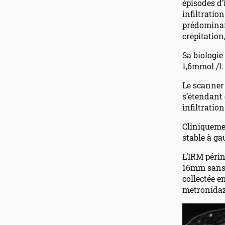
épisodes d’
infiltrati
prédominant
crépitation
Sa biologie
1,6mmol /l.
Le scanner
s’étendant 
infiltration
Cliniquemen
stable à ga
L’IRM périn
16mm sans a
collectée e
metronidazo