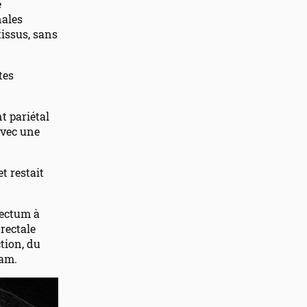
e
nales
issus, sans
tes
t pariétal
avec une
t restait
rectum à
rectale
tion, du
tam.