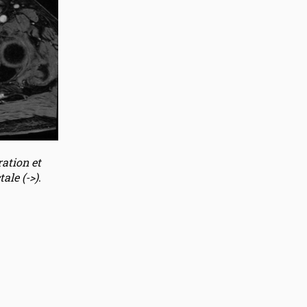
ration et
ale (->)
.