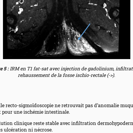
e 5 :
IRM en T1 fat-sat avec injection de gadolinium, infiltrat
rehaussement de la fosse ischio-rectale (->).
le recto-sigmoïdoscopie ne retrouvait pas d’anomalie muqu
 pour une ischémie intestinale.
olution clinique reste stable avec infiltration dermohypoder
s ulcération ni nécrose.