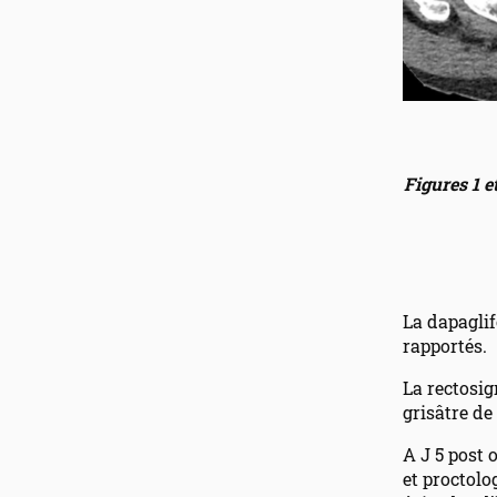
Figures 1 e
La dapaglif
rapportés.
La rectosig
grisâtre de
A J 5 post 
et proctolog