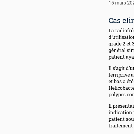
15 mars 20
Cas cli
La radiofr
d’utilisati
grade 2 et 
général sim
patient aya
Il s’agit 
ferriprive 
et bas a ét
Helicobacte
polypes co
Il présenta
indication 
patient sou
traitement