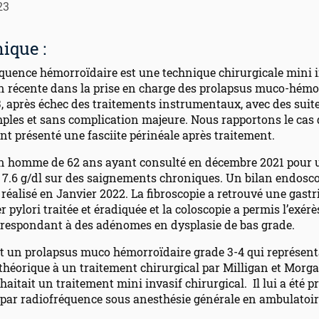
23
nique :
équence hémorroïdaire est une technique chirurgicale mini 
on récente dans la prise en charge des prolapsus muco-hémo
3, après échec des traitements instrumentaux, avec des suit
ples et sans complication majeure. Nous rapportons le cas
nt présenté une fasciite périnéale après traitement.
d’un homme de 62 ans ayant consulté en décembre 2021 pour
à 7.6 g/dl sur des saignements chroniques. Un bilan endosc
é réalisé en Janvier 2022. La fibroscopie a retrouvé une gastr
r pylori traitée et éradiquée et la coloscopie a permis l’exérè
rrespondant à des adénomes en dysplasie de bas grade.
it un prolapsus muco hémorroïdaire grade 3-4 qui représent
théorique à un traitement chirurgical par Milligan et Morg
haitait un traitement mini invasif chirurgical. Il lui a été 
 par radiofréquence sous anesthésie générale en ambulatoir