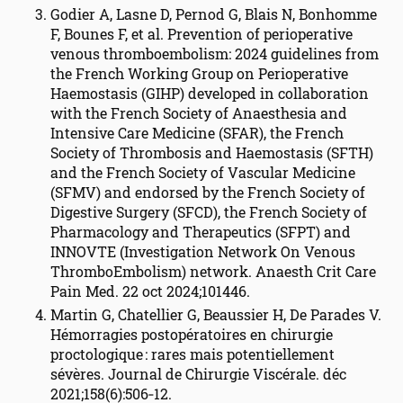
Godier A, Lasne D, Pernod G, Blais N, Bonhomme
F, Bounes F, et al. Prevention of perioperative
venous thromboembolism: 2024 guidelines from
the French Working Group on Perioperative
Haemostasis (GIHP) developed in collaboration
with the French Society of Anaesthesia and
Intensive Care Medicine (SFAR), the French
Society of Thrombosis and Haemostasis (SFTH)
and the French Society of Vascular Medicine
(SFMV) and endorsed by the French Society of
Digestive Surgery (SFCD), the French Society of
Pharmacology and Therapeutics (SFPT) and
INNOVTE (Investigation Network On Venous
ThromboEmbolism) network. Anaesth Crit Care
Pain Med. 22 oct 2024;101446.
Martin G, Chatellier G, Beaussier H, De Parades V.
Hémorragies postopératoires en chirurgie
proctologique : rares mais potentiellement
sévères. Journal de Chirurgie Viscérale. déc
2021;158(6):506‑12.