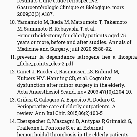
résultats d’une étude rétrospective.
Gastroentérologie Clinique et Biologique. mars
2009;33(3):A187.
Yamamoto M, Ikeda M, Matsumoto T, Takemoto
M, Sumimoto R, Kobayashi T, et al.
Hemorrhoidectomy for elderly patients aged 75
years or more, before and after studies. Annals of
Medicine and Surgery. juill 2020;55:88‑92.
prevenir_la_dependance_iatrogene_liee_a_lhospita
_fiche_points_cles-2.pdf.
Canet J, Raeder J, Rasmussen LS, Enlund M,
Kuipers HM, Hanning CD, et al. Cognitive
dysfunction after minor surgery in the elderly.
Acta Anaesthesiol Scand. nov 2003;47(10):1204‑10.
Grifasi C, Calogero A, Esposito A, Dodaro C.
Perioperative care of elderly outpatients. A
review. Ann Ital Chir. 2015;86(2):100‑5.
Eberspacher C, Mascagni D, Antypas P, Grimaldi G,
Fralleone L, Pontone S, et al. External
hemorrhoidal thrombosis in the elderly patients: