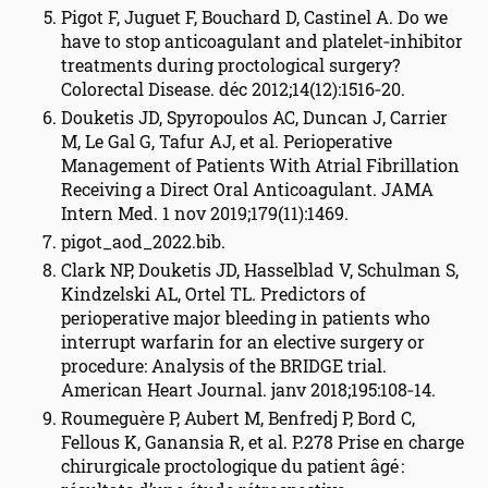
Pigot F, Juguet F, Bouchard D, Castinel A. Do we
have to stop anticoagulant and platelet‐inhibitor
treatments during proctological surgery?
Colorectal Disease. déc 2012;14(12):1516‑20.
Douketis JD, Spyropoulos AC, Duncan J, Carrier
M, Le Gal G, Tafur AJ, et al. Perioperative
Management of Patients With Atrial Fibrillation
Receiving a Direct Oral Anticoagulant. JAMA
Intern Med. 1 nov 2019;179(11):1469.
pigot_aod_2022.bib.
Clark NP, Douketis JD, Hasselblad V, Schulman S,
Kindzelski AL, Ortel TL. Predictors of
perioperative major bleeding in patients who
interrupt warfarin for an elective surgery or
procedure: Analysis of the BRIDGE trial.
American Heart Journal. janv 2018;195:108‑14.
Roumeguère P, Aubert M, Benfredj P, Bord C,
Fellous K, Ganansia R, et al. P.278 Prise en charge
chirurgicale proctologique du patient âgé :