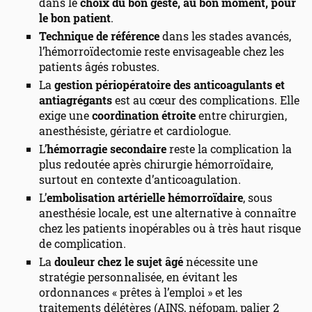
dans le
choix du bon geste, au bon moment, pour
le bon patient
.
Technique de référence
dans les stades avancés,
l’hémorroïdectomie reste envisageable chez les
patients âgés robustes.
La
gestion périopératoire des anticoagulants et
antiagrégants
est au cœur des complications. Elle
exige une
coordination étroite
entre chirurgien,
anesthésiste, gériatre et cardiologue.
L’
hémorragie secondaire
reste la complication la
plus redoutée après chirurgie hémorroïdaire,
surtout en contexte d’anticoagulation.
L’
embolisation artérielle hémorroïdaire
, sous
anesthésie locale, est une alternative à connaître
chez les patients inopérables ou à très haut risque
de complication.
La
douleur chez le sujet âgé
nécessite une
stratégie personnalisée, en évitant les
ordonnances « prêtes à l’emploi » et les
traitements délétères (AINS, néfopam, palier 2