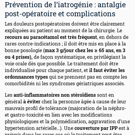
Prévention de l’iatrogénie : antalgie
post-opératoire et complications
Les douleurs postopératoires doivent être clairement
expliquées au patient au moment de la chirurgie. Le
recours au paracétamol est très fréquent
, en dehors de
rares contre-indications ; il doit être mis en place à la
bonne posologie (
max 3 g/jour chez les ≥ 65 ans, en 3
ou 4 prises),
de façon systématique, en privilégiant la
voie orale dès que possible. Le traitement doit être
individualisé pour chaque patient, et
il faut éviter les
ordonnances types
qui ne prennent pas en compte les
comorbidités ni les syndromes gériatriques associés.
Les
anti-inflammatoires non stéroïdiens
sont en
général
à éviter
chez la personne âgée à cause de leur
mauvais profil de tolérance (majoration de la néphro-
et gastro-toxicité en lien avec les modifications
physiologiques et la polymédication, aggravation d’une
hypertension artérielle…). Une
couverture par IPP
est à
prévoir dans les rares cas où le traitement peut être