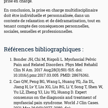
prise en charge.
En conclusion, la prise en charge multidisciplinaire
doit être individuelle et personnalisée, dans un
contexte de relaxation et de dédramatisation, tout en
tenant compte des conséquences personnelles,
sociales, sexuelles et professionnelles.
Références bibliographiques :
Bonder JH, Chi M, Rispoli L. Myofascial Pelvic
Pain and Related Disorders. Phys Med Rehabil
Clin N Am. 2017 Aug;28(3):501-515. doi:
10.1016/j.pmr.2017.03.005. PMID: 28676361.
Cao QW, Peng BG, Wang L, Huang YQ, Jia DL,
Jiang H, Lv Y, Liu XG, Liu RG, Li Y, Song T, Shen W,
Yu LZ, Zheng YJ, Liu YQ, Huang D. Expert
consensus on the diagnosis and treatment of
myofascial pain syndrome. World J Clin Cases.
2021 Mar 26;9(9):2077-2089. doi: