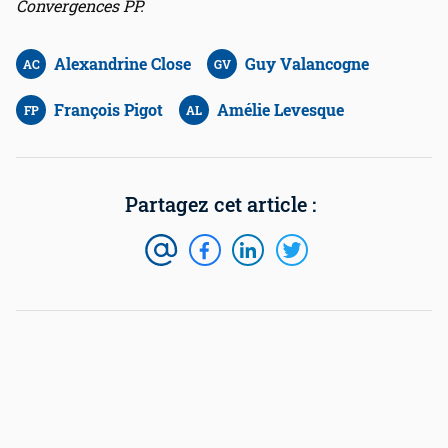
Convergences PP.
Alexandrine Close
Guy Valancogne
AC
GV
François Pigot
Amélie Levesque
FP
AL