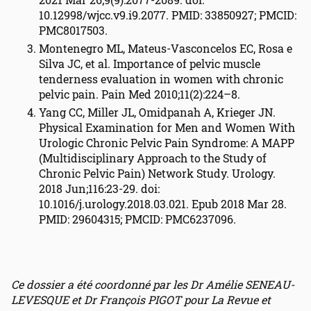
10.12998/wjcc.v9.i9.2077. PMID: 33850927; PMCID:
PMC8017503.
Montenegro ML, Mateus-Vasconcelos EC, Rosa e
Silva JC, et al. Importance of pelvic muscle
tenderness evaluation in women with chronic
pelvic pain. Pain Med 2010;11(2):224–8.
Yang CC, Miller JL, Omidpanah A, Krieger JN.
Physical Examination for Men and Women With
Urologic Chronic Pelvic Pain Syndrome: A MAPP
(Multidisciplinary Approach to the Study of
Chronic Pelvic Pain) Network Study. Urology.
2018 Jun;116:23-29. doi:
10.1016/j.urology.2018.03.021. Epub 2018 Mar 28.
PMID: 29604315; PMCID: PMC6237096.
Ce dossier a été coordonné par les Dr Amélie SENEAU-
LEVESQUE et Dr François PIGOT pour La Revue et